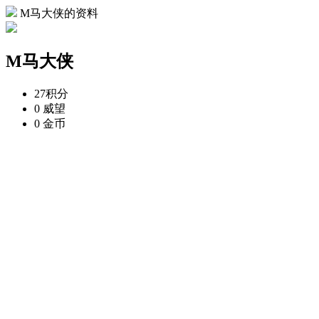
M马大侠的资料
M马大侠
27
积分
0
威望
0
金币