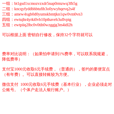
一组：bt1gsd1xcmozvzxdr5nap0rmzwq3fh5g
二组：kncqyfyddbhbtufib3o0ywyhqevq2s4f
三组：amew4xgb0d0yumskbmtjkn1qw0vm0vn3
四组：ewtujhr4yrki0vb10pthaveh3uflvpig
五组：ewtpiiq2lbc0v0tih0wzggjg3m4idl2h
可以根据上面 密钥自行修改，保持32个字符就可以
费率对比说明：（如果怕申请到1%费率，可以联系我规避，
降低费率）
支付宝1000元收取6元手续费，（普通的），签约的要便宜点
（有年费）。可以直接转账较为方便。
微信支付 1000元收取6元手续费（基本行业），企业必须走对
公账号。（个体户走法人银行账户。）