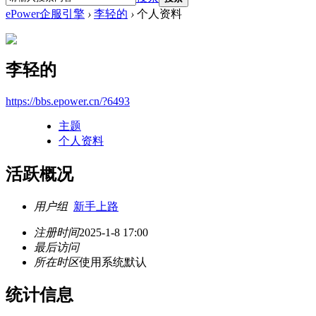
ePower企服引擎
›
李轻的
›
个人资料
李轻的
https://bbs.epower.cn/?6493
主题
个人资料
活跃概况
用户组
新手上路
注册时间
2025-1-8 17:00
最后访问
所在时区
使用系统默认
统计信息