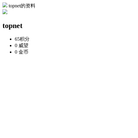
topnet的资料
topnet
65
积分
0
威望
0
金币