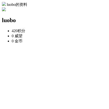
luobo的资料
luobo
420
积分
0
威望
0
金币