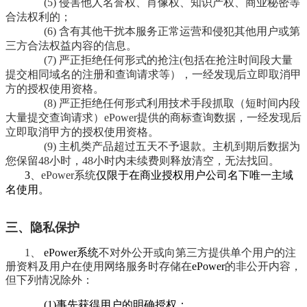
(5) 侵害他人名誉权、肖像权、知识产权、商业秘密等
合法权利的；
(6) 含有其他干扰本服务正常运营和侵犯其他用户或第
三方合法权益内容的信息。
(7) 严正拒绝任何形式的抢注(包括在抢注时间段大量
提交相同域名的注册和查询请求等），一经发现后立即取消甲
方的授权使用资格。
(8) 严正拒绝任何形式利用技术手段抓取（短时间内段
大量提交查询请求）ePower提供的商标查询数据，一经发现后
立即取消甲方的授权使用资格。
(9) 主机类产品
超过五天不予退款。主机到期后数据为
您保留48小时，48小时内未续费则释放清空，无法找回。
3
、ePower系统
仅限于在商业授权用户公司名下唯一主域
名使用。
三、隐私保护
1、
ePower系统
不对外公开或向第三方提供单个用户的注
册资料及用户在使用网络服务时存储在
ePower
的非公开内容，
但下列情况除外：
(1)事先获得用户的明确授权；