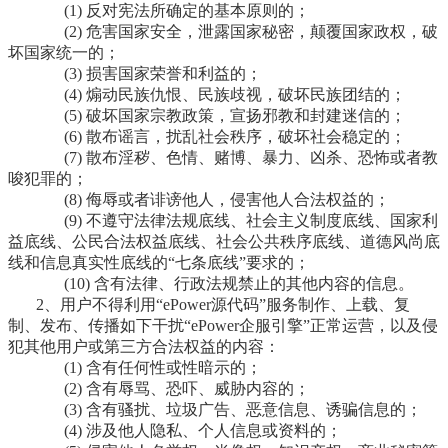
(1) 反对宪法所确定的基本原则的；
(2) 危害国家安全，泄露国家秘密，颠覆国家政权，破
坏国家统一的；
(3) 损害国家荣誉和利益的；
(4) 煽动民族仇恨、民族歧视，破坏民族团结的；
(5) 破坏国家宗教政策，宣扬邪教和封建迷信的；
(6) 散布谣言，扰乱社会秩序，破坏社会稳定的；
(7) 散布淫秽、色情、赌博、暴力、凶杀、恐怖或者教
唆犯罪的；
(8) 侮辱或者诽谤他人，侵害他人合法权益的；
(9) 不遵守法律法规底线、社会主义制度底线、国家利
益底线、公民合法权益底线、社会公共秩序底线、道德风尚底
线和信息真实性底线的“七条底线”要求的；
(10) 含有法律、行政法规禁止的其他内容的信息。
2、用户不得利用“
ePower源代码
”服务制作、上载、复
制、发布、传播如下干扰“ePower企服引擎
”正常运营，以及侵
犯其他用户或第三方合法权益的内容：
(1) 含有任何性或性暗示的；
(2) 含有辱骂、恐吓、威胁内容的；
(
3) 含有骚扰、垃圾广告、恶意信息、诱骗信息的；
(4) 涉及他人隐私、个人信息或资料的；